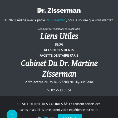
© 2020, rédigé avec ♥ par le
Dr. Zisserman
, pour le sourire que vous méritez.
Mis à jour par le praticien le
29/04/2020
Liens Utiles
BLOG
REFAIRE SES DENTS
FACETTE DENTAIRE PARIS
Cabinet Du
Dr. Martine
Zisserman
📍
99, avenue du Roule
-
92200
Neuilly-sur-Seine
📞
09.75.18.55.51
✍
Ecrivez-Nous
🍪
CE SITE UTILISE DES COOKIES
Ils causent parfois des
Suivez-Nous
caries, mais ici ils améliorent votre expérience sur notre
↑
site.
Lire plus
J'ACCEPTE